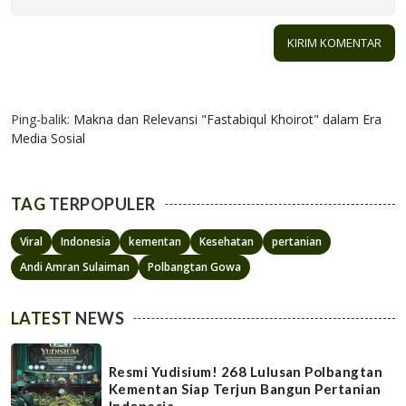
1 KOMENTAR
Ping-balik:
Makna dan Relevansi "Fastabiqul Khoirot" dalam Era
Media Sosial
TAG
TERPOPULER
Viral
Indonesia
kementan
Kesehatan
pertanian
Andi Amran Sulaiman
Polbangtan Gowa
LATEST
NEWS
Resmi Yudisium! 268 Lulusan Polbangtan
Kementan Siap Terjun Bangun Pertanian
Indonesia