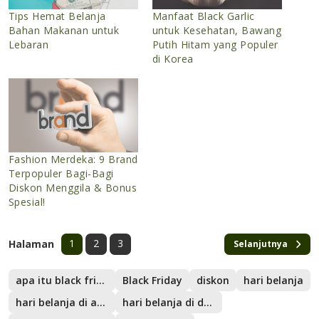
Tips Hemat Belanja
Manfaat Black Garlic
Bahan Makanan untuk
untuk Kesehatan, Bawang
Lebaran
Putih Hitam yang Populer
di Korea
Fashion Merdeka: 9 Brand
Terpopuler Bagi-Bagi
Diskon Menggila & Bonus
Spesial!
1
2
3
Halaman
Selanjutnya
apa itu black friday
Black Friday
diskon
hari belanja
hari belanja di amerika
hari belanja di dunia