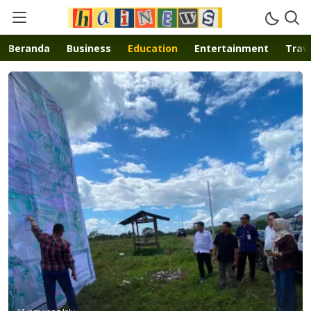
Inspirasi muda karya mandiri
Beranda
Business
Education
Entertainment
Trave