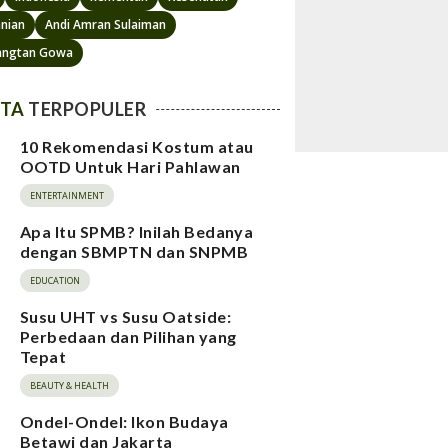
anian
Andi Amran Sulaiman
angtan Gowa
ITA
TERPOPULER
10 Rekomendasi Kostum atau
OOTD Untuk Hari Pahlawan
ENTERTAINMENT
Apa Itu SPMB? Inilah Bedanya
dengan SBMPTN dan SNPMB
EDUCATION
Susu UHT vs Susu Oatside:
Perbedaan dan Pilihan yang
Tepat
BEAUTY & HEALTH
Ondel-Ondel: Ikon Budaya
Betawi dan Jakarta