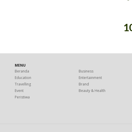
1
MENU
Beranda
Business
Education
Entertainment
Travelling
Brand
Event
Beauty & Health
Peristiwa