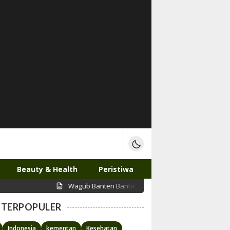
Beauty & Health
Peristiwa
Wagub Banten Bantah Isu Putrinya Pakai APBD untuk N
TERPOPULER
Indonesia
kementan
Kesehatan