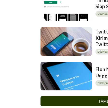
Threa
Siap 
BUSINESS
Twitt
Kirim
Twit
BUSINESS
Elon 
Ungga
BUSINESS
TAMB