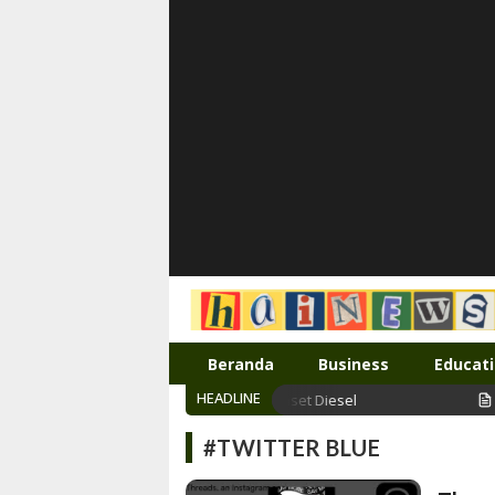
Inspirasi muda karya mandiri
Beranda
Business
Educat
HEADLINE
i Efektif Memperpanjang Usia Pakai Genset Diesel
Ke
#TWITTER BLUE