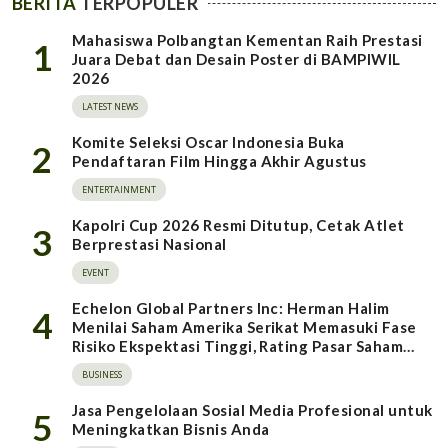
BERITA
TERPOPULER
Mahasiswa Polbangtan Kementan Raih Prestasi
1
Juara Debat dan Desain Poster di BAMPIWIL
2026
LATEST NEWS
Komite Seleksi Oscar Indonesia Buka
2
Pendaftaran Film Hingga Akhir Agustus
ENTERTAINMENT
Kapolri Cup 2026 Resmi Ditutup, Cetak Atlet
3
Berprestasi Nasional
EVENT
Echelon Global Partners Inc: Herman Halim
4
Menilai Saham Amerika Serikat Memasuki Fase
Risiko Ekspektasi Tinggi, Rating Pasar Saham
Indonesia Direvisi Naik
BUSINESS
Jasa Pengelolaan Sosial Media Profesional untuk
5
Meningkatkan Bisnis Anda