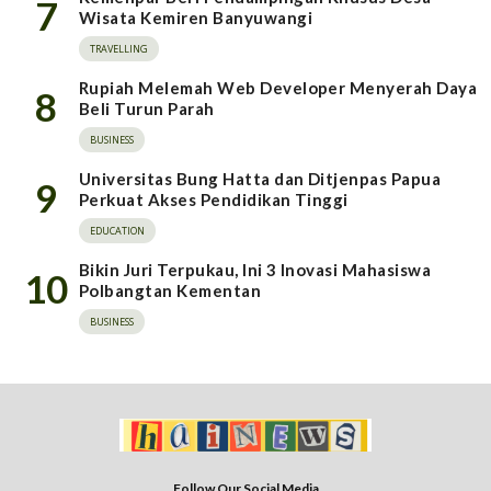
7
Wisata Kemiren Banyuwangi
TRAVELLING
Rupiah Melemah Web Developer Menyerah Daya
8
Beli Turun Parah
BUSINESS
Universitas Bung Hatta dan Ditjenpas Papua
9
Perkuat Akses Pendidikan Tinggi
EDUCATION
Bikin Juri Terpukau, Ini 3 Inovasi Mahasiswa
10
Polbangtan Kementan
BUSINESS
Follow Our Social Media