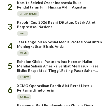
Komite Seleksi Oscar Indonesia Buka
2
Pendaftaran Film Hingga Akhir Agustus
ENTERTAINMENT
Kapolri Cup 2026 Resmi Ditutup, Cetak Atlet
3
Berprestasi Nasional
EVENT
Jasa Pengelolaan Sosial Media Profesional untuk
4
Meningkatkan Bisnis Anda
BRAND
Echelon Global Partners Inc: Herman Halim
5
Menilai Saham Amerika Serikat Memasuki Fase
Risiko Ekspektasi Tinggi, Rating Pasar Saham
Indonesia Direvisi Naik
BUSINESS
XCMG Operasikan Pabrik Alat Berat Listrik
6
Pertama di Indonesia
BUSINESS
Kemenpar Beri Pendampingan Khusus Desa