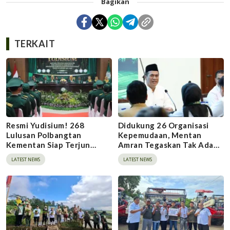
Bagikan
TERKAIT
Resmi Yudisium! 268
Didukung 26 Organisasi
Lulusan Polbangtan
Kepemudaan, Mentan
Kementan Siap Terjun
Amran Tegaskan Tak Ada
Bangun Pertanian
Ruang bagi Mafia Beras
LATEST NEWS
LATEST NEWS
Indonesia
Fortifikasi