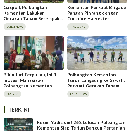
Gaspoll, Polbangtan
Kementan Perkuat Brigade
Kementan Lakukan
Pangan Pinrang dengan
Gerakan Tanam Serempak
Combine Harvester
Metode Tanam Pindah di
LATEST NEWS
TRAVELLING
Sinjai
Bikin Juri Terpukau, Ini 3
Polbangtan Kementan
Inovasi Mahasiswa
Turun Langsung ke Sawah,
Polbangtan Kementan
Perkuat Gerakan Tanam
Serempak Demi
BUSINESS
LATEST NEWS
Swasembada Pangan
TERKINI
Resmi Yudisium! 268 Lulusan Polbangtan
Kementan Siap Terjun Bangun Pertanian