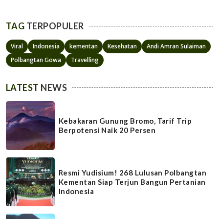
TAG
TERPOPULER
Viral
Indonesia
kementan
Kesehatan
Andi Amran Sulaiman
Polbangtan Gowa
Travelling
LATEST
NEWS
Kebakaran Gunung Bromo, Tarif Trip
Berpotensi Naik 20 Persen
Resmi Yudisium! 268 Lulusan Polbangtan
Kementan Siap Terjun Bangun Pertanian
Indonesia