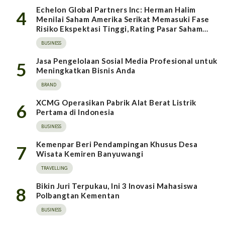
Echelon Global Partners Inc: Herman Halim
4
Menilai Saham Amerika Serikat Memasuki Fase
Risiko Ekspektasi Tinggi, Rating Pasar Saham
Indonesia Direvisi Naik
BUSINESS
Jasa Pengelolaan Sosial Media Profesional untuk
5
Meningkatkan Bisnis Anda
BRAND
XCMG Operasikan Pabrik Alat Berat Listrik
6
Pertama di Indonesia
BUSINESS
Kemenpar Beri Pendampingan Khusus Desa
7
Wisata Kemiren Banyuwangi
TRAVELLING
Bikin Juri Terpukau, Ini 3 Inovasi Mahasiswa
8
Polbangtan Kementan
BUSINESS