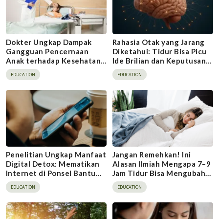
Dokter Ungkap Dampak
Rahasia Otak yang Jarang
Gangguan Pencernaan
Diketahui: Tidur Bisa Picu
Anak terhadap Kesehatan
Ide Brilian dan Keputusan
Mental Orangtua
Tepat
EDUCATION
EDUCATION
Penelitian Ungkap Manfaat
Jangan Remehkan! Ini
Digital Detox: Mematikan
Alasan Ilmiah Mengapa 7–9
Internet di Ponsel Bantu
Jam Tidur Bisa Mengubah
Redakan Stres
Hidup Anda
EDUCATION
EDUCATION