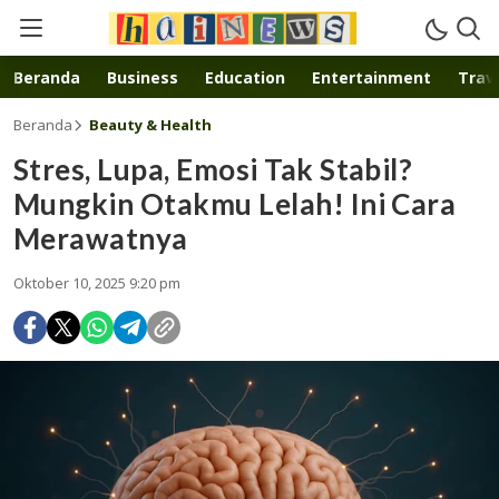
Inspirasi muda karya mandiri
Beranda
Business
Education
Entertainment
Trave
Beranda
Beauty & Health
Stres, Lupa, Emosi Tak Stabil?
Mungkin Otakmu Lelah! Ini Cara
Merawatnya
Oktober 10, 2025 9:20 pm