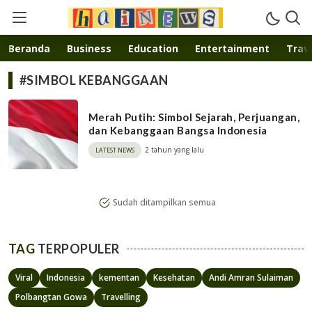
Inspirasi muda karya mandiri
Beranda
Business
Education
Entertainment
Trave
#SIMBOL KEBANGGAAN
Merah Putih: Simbol Sejarah, Perjuangan,
dan Kebanggaan Bangsa Indonesia
2 tahun yang lalu
LATEST NEWS
Sudah ditampilkan semua
TAG
TERPOPULER
Viral
Indonesia
kementan
Kesehatan
Andi Amran Sulaiman
Polbangtan Gowa
Travelling