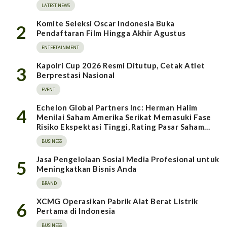
LATEST NEWS
Komite Seleksi Oscar Indonesia Buka
2
Pendaftaran Film Hingga Akhir Agustus
ENTERTAINMENT
Kapolri Cup 2026 Resmi Ditutup, Cetak Atlet
3
Berprestasi Nasional
EVENT
Echelon Global Partners Inc: Herman Halim
4
Menilai Saham Amerika Serikat Memasuki Fase
Risiko Ekspektasi Tinggi, Rating Pasar Saham
Indonesia Direvisi Naik
BUSINESS
Jasa Pengelolaan Sosial Media Profesional untuk
5
Meningkatkan Bisnis Anda
BRAND
XCMG Operasikan Pabrik Alat Berat Listrik
6
Pertama di Indonesia
BUSINESS