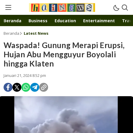
Inspirasi muda karya mandiri
Beranda
Business
Education
Entertainment
Trave
Beranda
Latest News
Waspada! Gunung Merapi Erupsi,
Hujan Abu Mengguyur Boyolali
hingga Klaten
Januari 21, 2024 8:52 pm