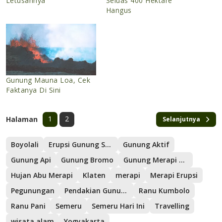
Letusannya
Seluas 400 Hektare
Hangus
Gunung Mauna Loa, Cek
Faktanya Di Sini
1
2
Halaman
Selanjutnya
Boyolali
Erupsi Gunung Semeru
Gunung Aktif
Gunung Api
Gunung Bromo
Gunung Merapi Erupsi
Hujan Abu Merapi
Klaten
merapi
Merapi Erupsi
Pegunungan
Pendakian Gunung Semeru
Ranu Kumbolo
Ranu Pani
Semeru
Semeru Hari Ini
Travelling
wisata alam
Yogyakarta