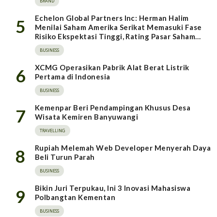
BRAND
Echelon Global Partners Inc: Herman Halim
5
Menilai Saham Amerika Serikat Memasuki Fase
Risiko Ekspektasi Tinggi, Rating Pasar Saham
Indonesia Direvisi Naik
BUSINESS
XCMG Operasikan Pabrik Alat Berat Listrik
6
Pertama di Indonesia
BUSINESS
Kemenpar Beri Pendampingan Khusus Desa
7
Wisata Kemiren Banyuwangi
TRAVELLING
Rupiah Melemah Web Developer Menyerah Daya
8
Beli Turun Parah
BUSINESS
Bikin Juri Terpukau, Ini 3 Inovasi Mahasiswa
9
Polbangtan Kementan
BUSINESS