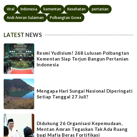
Viral
Indonesia
kementan
Kesehatan
pertanian
Andi Amran Sulaiman
Polbangtan Gowa
LATEST
NEWS
Resmi Yudisium! 268 Lulusan Polbangtan
Kementan Siap Terjun Bangun Pertanian
Indonesia
Mengapa Hari Sungai Nasional Diperingati
Setiap Tanggal 27 Juli?
Didukung 26 Organisasi Kepemudaan,
Mentan Amran Tegaskan Tak Ada Ruang
bagi Mafia Beras Fortifikasi