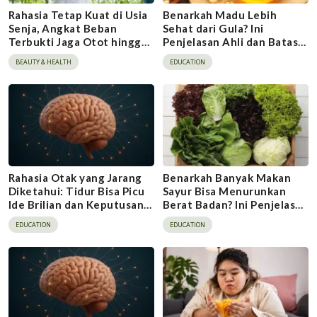
Rahasia Tetap Kuat di Usia
Benarkah Madu Lebih
Senja, Angkat Beban
Sehat dari Gula? Ini
Terbukti Jaga Otot hingga
Penjelasan Ahli dan Batas
Otak
Aman Konsumsinya
BEAUTY & HEALTH
EDUCATION
Rahasia Otak yang Jarang
Benarkah Banyak Makan
Diketahui: Tidur Bisa Picu
Sayur Bisa Menurunkan
Ide Brilian dan Keputusan
Berat Badan? Ini Penjelasan
Tepat
Dokter
EDUCATION
EDUCATION