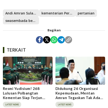
Andi Amran Sulaiman
kementerian Pertanian
pertanian
swasembada beras
Bagikan
TERKAIT
Resmi Yudisium! 268
Didukung 26 Organisasi
Lulusan Polbangtan
Kepemudaan, Mentan
Kementan Siap Terjun
Amran Tegaskan Tak Ada
Bangun Pertanian
Ruang bagi Mafia Beras
LATEST NEWS
LATEST NEWS
Indonesia
Fortifikasi