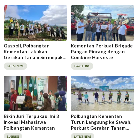
Gaspoll, Polbangtan
Kementan Perkuat Brigade
Kementan Lakukan
Pangan Pinrang dengan
Gerakan Tanam Serempak
Combine Harvester
Metode Tanam Pindah di
LATEST NEWS
TRAVELLING
Sinjai
Bikin Juri Terpukau, Ini 3
Polbangtan Kementan
Inovasi Mahasiswa
Turun Langsung ke Sawah,
Polbangtan Kementan
Perkuat Gerakan Tanam
Serempak Demi
BUSINESS
LATEST NEWS