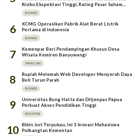
Risiko Ekspektasi Tinggi, Rating Pasar Saham
Indonesia Direvisi Naik
BUSINESS
XCMG Operasikan Pabrik Alat Berat Listrik
6
Pertama di Indonesia
BUSINESS
Kemenpar Beri Pendampingan Khusus Desa
7
Wisata Kemiren Banyuwangi
TRAVELLING
Rupiah Melemah Web Developer Menyerah Daya
8
Beli Turun Parah
BUSINESS
Universitas Bung Hatta dan Ditjenpas Papua
9
Perkuat Akses Pendidikan Tinggi
EDUCATION
Bikin Juri Terpukau, Ini 3 Inovasi Mahasiswa
10
Polbangtan Kementan