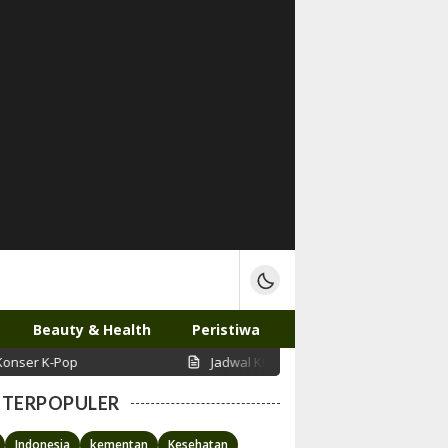
Beauty & Health
Peristiwa
p
Jadwal KRL Solo-Jogja 4-6 Agustus 2026: Panduan L
TERPOPULER
Indonesia
kementan
Kesehatan