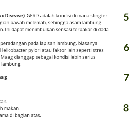
5
ux Disease)
: GERD adalah kondisi di mana sfingter
agian bawah melemah, sehingga asam lambung
 Ini dapat menimbulkan sensasi terbakar di dada
 peradangan pada lapisan lambung, biasanya
6
Helicobacter pylori atau faktor lain seperti stres
Maag dianggap sebagai kondisi lebih serius
 lambung.
7
aag
kan.
8
ah makan.
ma di bagian atas.