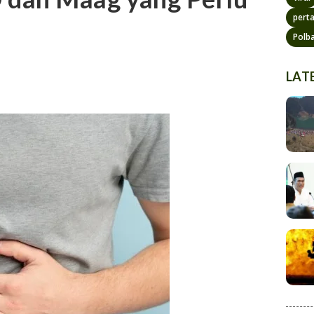
pert
Polb
LAT