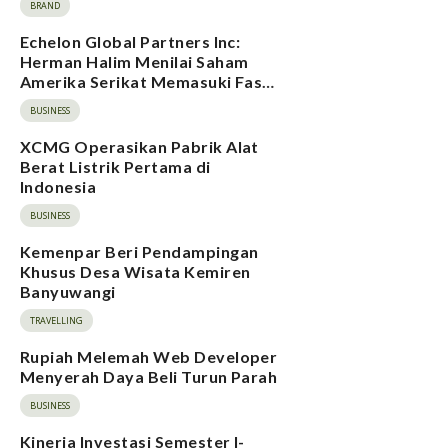
BRAND
Echelon Global Partners Inc:
Herman Halim Menilai Saham
Amerika Serikat Memasuki Fase
Risiko Ekspektasi Tinggi, Rating
BUSINESS
Pasar Saham Indonesia Direvisi
Naik
XCMG Operasikan Pabrik Alat
Berat Listrik Pertama di
Indonesia
BUSINESS
Kemenpar Beri Pendampingan
Khusus Desa Wisata Kemiren
Banyuwangi
TRAVELLING
Rupiah Melemah Web Developer
Menyerah Daya Beli Turun Parah
BUSINESS
Kinerja Investasi Semester I-