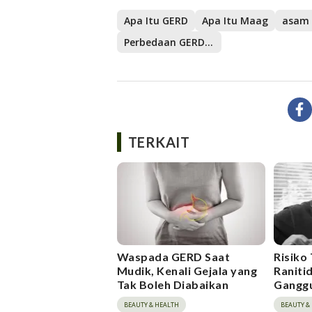
Apa Itu GERD
Apa Itu Maag
asam
Perbedaan GERD dan Maag
TERKAIT
Waspada GERD Saat
Risiko
Mudik, Kenali Gejala yang
Raniti
Tak Boleh Diabaikan
Ganggu
Penjel
BEAUTY & HEALTH
BEAUTY &