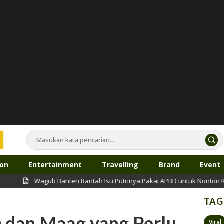
ion
Entertainment
Travelling
Brand
Event
agub Banten Bantah Isu Putrinya Pakai APBD untuk Nonton Konser K-Po
TAG
dan Maag yang Perlu
Viral