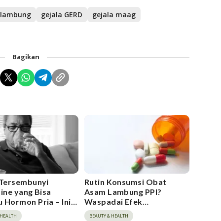
 lambung
gejala GERD
gejala maag
Bagikan
 Tersembunyi
Rutin Konsumsi Obat
dine yang Bisa
Asam Lambung PPI?
 Hormon Pria – Ini
Waspadai Efek
asannya!
Sampingnya!
 HEALTH
BEAUTY & HEALTH