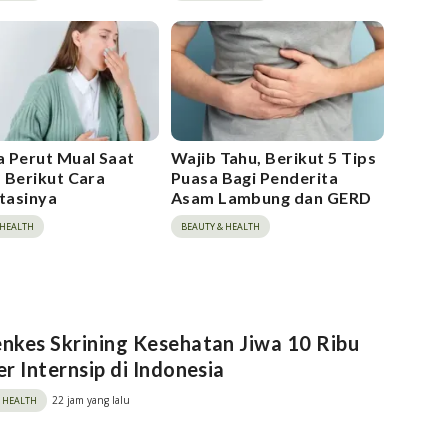
 Perut Mual Saat
Wajib Tahu, Berikut 5 Tips
 Berikut Cara
Puasa Bagi Penderita
tasinya
Asam Lambung dan GERD
 HEALTH
BEAUTY & HEALTH
kes Skrining Kesehatan Jiwa 10 Ribu
r Internsip di Indonesia
22 jam yang lalu
& HEALTH