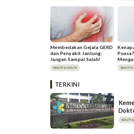
Membedakan Gejala GERD
Kenapa
dan Penyakit Jantung:
Puasa?
Jangan Sampai Salah!
Menga
BEAUTY & HEALTH
BEAUTY &
TERKINI
Kemen
Dokte
BEAUTY 