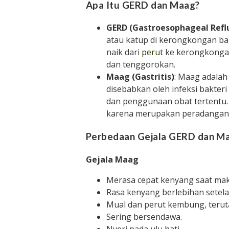
Apa Itu GERD dan Maag?
GERD (Gastroesophageal Refl
atau katup di kerongkongan b
naik dari
perut
ke kerongkongan.
dan tenggorokan.
Maag (Gastritis)
: Maag adalah
disebabkan oleh infeksi bakteri 
dan penggunaan obat tertentu. 
karena merupakan peradangan
Perbedaan Gejala GERD dan M
Gejala Maag
Merasa cepat kenyang saat ma
Rasa kenyang berlebihan setel
Mual dan perut kembung, teruta
Sering bersendawa.
Nyeri pada ulu hati.