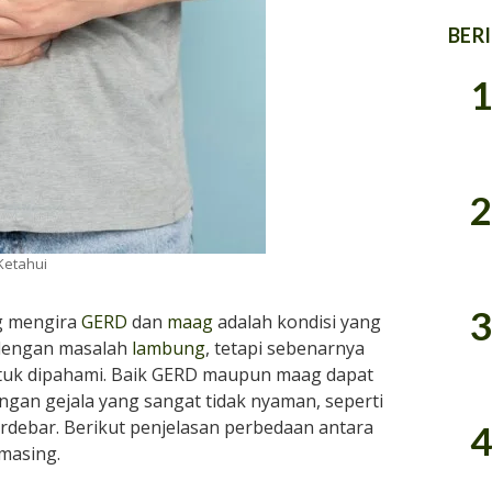
BER
1
2
Ketahui
3
g mengira
GERD
dan
maag
adalah kondisi yang
dengan masalah
lambung
, tetapi sebenarnya
ntuk dipahami. Baik GERD maupun maag dapat
ngan gejala yang sangat tidak nyaman, seperti
rdebar. Berikut penjelasan perbedaan antara
4
masing.