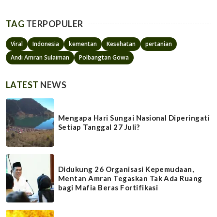
TAG
TERPOPULER
Viral
Indonesia
kementan
Kesehatan
pertanian
Andi Amran Sulaiman
Polbangtan Gowa
LATEST
NEWS
Mengapa Hari Sungai Nasional Diperingati
Setiap Tanggal 27 Juli?
Didukung 26 Organisasi Kepemudaan,
Mentan Amran Tegaskan Tak Ada Ruang
bagi Mafia Beras Fortifikasi