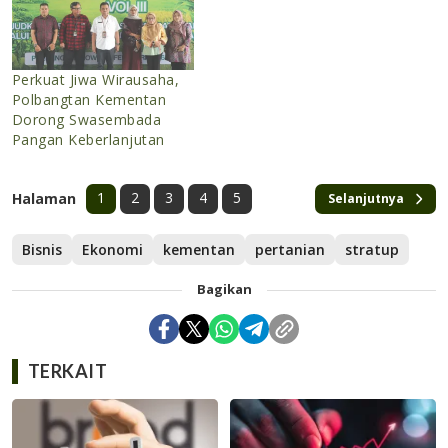
Perkuat Jiwa Wirausaha,
Polbangtan Kementan
Dorong Swasembada
Pangan Keberlanjutan
1
2
3
4
5
Halaman
Selanjutnya
Bisnis
Ekonomi
kementan
pertanian
stratup
Bagikan
TERKAIT