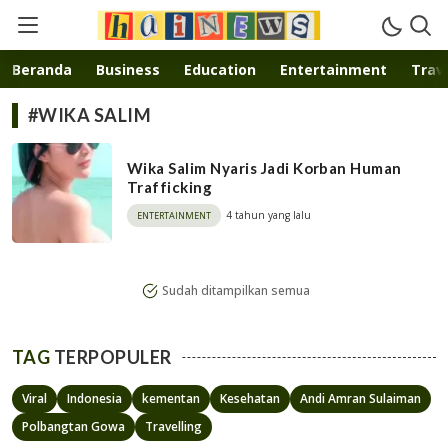
Inspirasi muda karya mandiri
Beranda
Business
Education
Entertainment
Trave
#WIKA SALIM
Wika Salim Nyaris Jadi Korban Human
Trafficking
4 tahun yang lalu
ENTERTAINMENT
Sudah ditampilkan semua
TAG
TERPOPULER
Viral
Indonesia
kementan
Kesehatan
Andi Amran Sulaiman
Polbangtan Gowa
Travelling