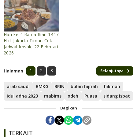
Hari ke-4 Ramadhan 1447
H di Jakarta Timur: Cek
Jadwal Imsak, 22 Februari
2026
1
2
3
Halaman
Selanjutnya
arab saudi
BMKG
BRIN
bulan hijriah
hikmah
idul adha 2023
mabims
odeh
Puasa
sidang isbat
Bagikan
TERKAIT