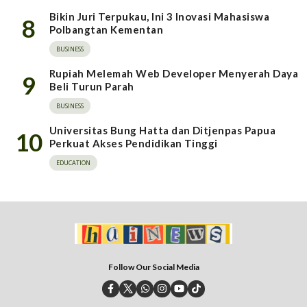
Bikin Juri Terpukau, Ini 3 Inovasi Mahasiswa
8
Polbangtan Kementan
BUSINESS
Rupiah Melemah Web Developer Menyerah Daya
9
Beli Turun Parah
BUSINESS
Universitas Bung Hatta dan Ditjenpas Papua
10
Perkuat Akses Pendidikan Tinggi
EDUCATION
Follow Our Social Media