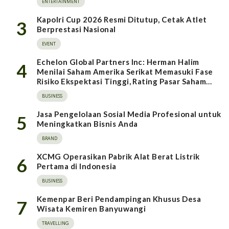
ENTERTAINMENT
Kapolri Cup 2026 Resmi Ditutup, Cetak Atlet
3
Berprestasi Nasional
EVENT
Echelon Global Partners Inc: Herman Halim
4
Menilai Saham Amerika Serikat Memasuki Fase
Risiko Ekspektasi Tinggi, Rating Pasar Saham
Indonesia Direvisi Naik
BUSINESS
Jasa Pengelolaan Sosial Media Profesional untuk
5
Meningkatkan Bisnis Anda
BRAND
XCMG Operasikan Pabrik Alat Berat Listrik
6
Pertama di Indonesia
BUSINESS
Kemenpar Beri Pendampingan Khusus Desa
7
Wisata Kemiren Banyuwangi
TRAVELLING