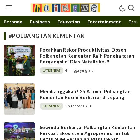
Inspirasi muda karya mandiri
Beranda
Business
Education
Entertainment
Trave
#POLBANGTAN KEMENTAN
Pecahkan Rekor Produktivitas, Dosen
Polbangtan Kementan Raih Penghargaan
Bergengsi di Dies Natalis ke-8
4 minggu yang lalu
LATEST NEWS
Membanggakan! 25 Alumni Polbangtan
Kementan Resmi Berkarier di Jepang
1 bulan yang lalu
LATEST NEWS
Sewindu Berkarya, Polbangtan Kementan
Perkuat Ekosistem Agropreneur untuk
Cetak SDM Pertanian Masa Depan