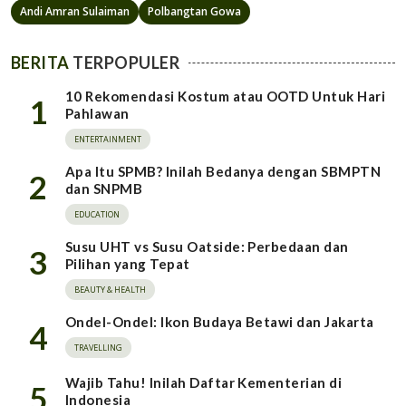
Andi Amran Sulaiman
Polbangtan Gowa
BERITA
TERPOPULER
10 Rekomendasi Kostum atau OOTD Untuk Hari
1
Pahlawan
ENTERTAINMENT
Apa Itu SPMB? Inilah Bedanya dengan SBMPTN
2
dan SNPMB
EDUCATION
Susu UHT vs Susu Oatside: Perbedaan dan
3
Pilihan yang Tepat
BEAUTY & HEALTH
Ondel-Ondel: Ikon Budaya Betawi dan Jakarta
4
TRAVELLING
Wajib Tahu! Inilah Daftar Kementerian di
5
Indonesia