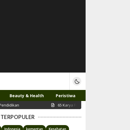
Beauty & Health
Peristiwa
65 Karya Foto Prahara Pulau Emas Rekam Jejak Benc
TERPOPULER
Indonesia
kementan
Kesehatan