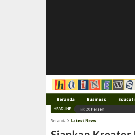
Inspirasi muda karya mandiri
Beranda
Business
Educat
HEADLINE
Bromo, Tarif Trip Berpotensi Naik 20 Persen
Kemend
Beranda
Latest News
Siapkan Kreator 