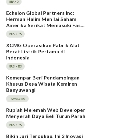
BRAND
Echelon Global Partners Inc:
Herman Halim Menilai Saham
Amerika Serikat Memasuki Fase
Risiko Ekspektasi Tinggi, Rating
BUSINESS
Pasar Saham Indonesia Direvisi
Naik
XCMG Operasikan Pabrik Alat
Berat Listrik Pertama di
Indonesia
BUSINESS
Kemenpar Beri Pendampingan
Khusus Desa Wisata Kemiren
Banyuwangi
TRAVELLING
Rupiah Melemah Web Developer
Menyerah Daya Beli Turun Parah
BUSINESS
Bikin Juri Terpukau, Ini 3 Inovasi