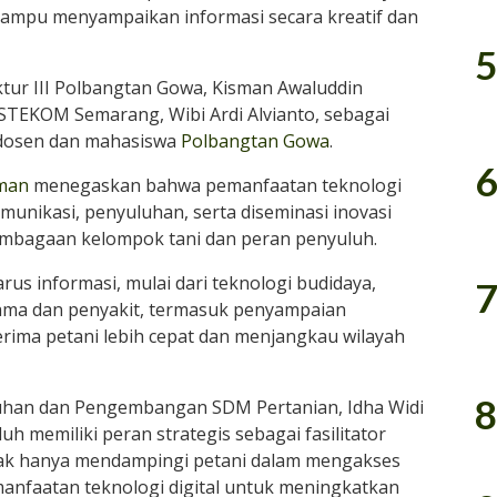
 mampu menyampaikan informasi secara kreatif dan
5
ur III Polbangtan Gowa, Kisman Awaluddin
 STEKOM Semarang, Wibi Ardi Alvianto, sebagai
i dosen dan mahasiswa
Polbangtan Gowa
.
6
iman
menegaskan bahwa pemanfaatan teknologi
munikasi, penyuluhan, serta diseminasi inovasi
lembagaan kelompok tani dan peran penyuluh.
rus informasi, mulai dari teknologi budidaya,
7
ma dan penyakit, termasuk penyampaian
erima petani lebih cepat dan menjangkau wilayah
8
luhan dan Pengembangan SDM Pertanian, Idha Widi
 memiliki peran strategis sebagai fasilitator
tidak hanya mendampingi petani dalam mengakses
anfaatan teknologi digital untuk meningkatkan