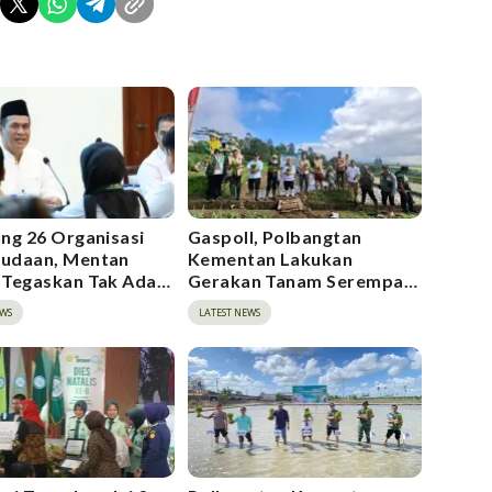
ng 26 Organisasi
Gaspoll, Polbangtan
udaan, Mentan
Kementan Lakukan
Tegaskan Tak Ada
Gerakan Tanam Serempak
bagi Mafia Beras
Metode Tanam Pindah di
EWS
LATEST NEWS
kasi
Sinjai