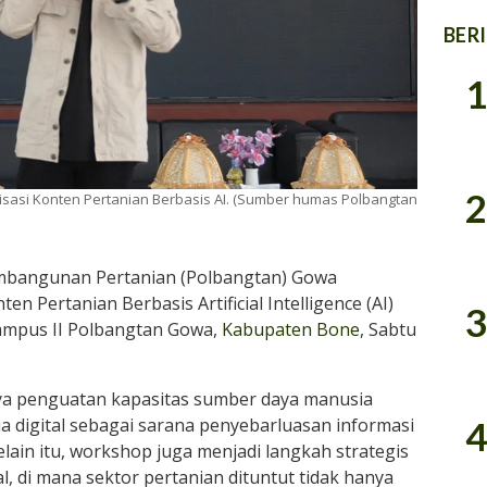
BER
1
2
sasi Konten Pertanian Berbasis AI. (Sumber humas Polbangtan
mbangunan Pertanian (Polbangtan) Gowa
n Pertanian Berbasis Artificial Intelligence (AI)
3
Kampus II Polbangtan Gowa,
Kabupaten Bone
, Sabtu
aya penguatan kapasitas sumber daya manusia
 digital sebagai sarana penyebarluasan informasi
4
lain itu, workshop juga menjadi langkah strategis
, di mana sektor pertanian dituntut tidak hanya