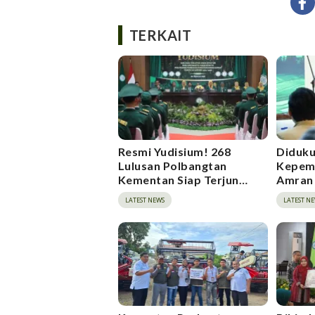
TERKAIT
Resmi Yudisium! 268
Diduku
Lulusan Polbangtan
Kepem
Kementan Siap Terjun
Amran 
Bangun Pertanian
Ruang 
LATEST NEWS
LATEST N
Indonesia
Fortifi