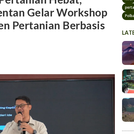
pert
entan Gelar Workshop
Polb
ten Pertanian Berbasis
LAT