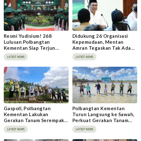
Resmi Yudisium! 268
Didukung 26 Organisasi
Lulusan Polbangtan
Kepemudaan, Mentan
Kementan Siap Terjun
Amran Tegaskan Tak Ada
Bangun Pertanian
Ruang bagi Mafia Beras
LATEST NEWS
LATEST NEWS
Indonesia
Fortifikasi
Gaspoll, Polbangtan
Polbangtan Kementan
Kementan Lakukan
Turun Langsung ke Sawah,
Gerakan Tanam Serempak
Perkuat Gerakan Tanam
Metode Tanam Pindah di
Serempak Demi
LATEST NEWS
LATEST NEWS
Sinjai
Swasembada Pangan