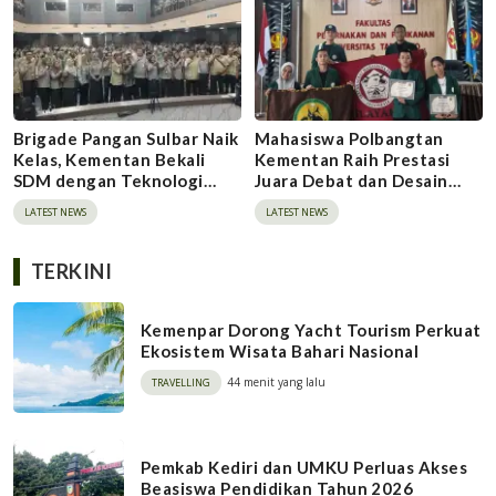
Brigade Pangan Sulbar Naik
Mahasiswa Polbangtan
Kelas, Kementan Bekali
Kementan Raih Prestasi
SDM dengan Teknologi
Juara Debat dan Desain
Pertanian Terkini
Poster di BAMPIWIL 2026
LATEST NEWS
LATEST NEWS
TERKINI
Kemenpar Dorong Yacht Tourism Perkuat
Ekosistem Wisata Bahari Nasional
44 menit yang lalu
TRAVELLING
Pemkab Kediri dan UMKU Perluas Akses
Beasiswa Pendidikan Tahun 2026