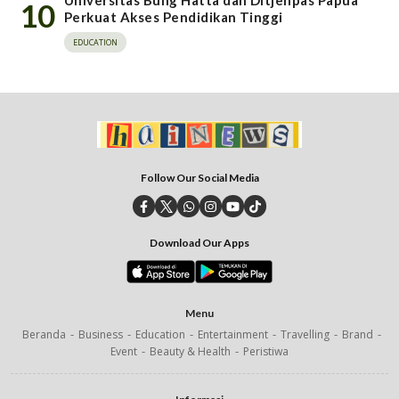
Universitas Bung Hatta dan Ditjenpas Papua
10
Perkuat Akses Pendidikan Tinggi
EDUCATION
Follow Our Social Media
Download Our Apps
Menu
Beranda
Business
Education
Entertainment
Travelling
Brand
Event
Beauty & Health
Peristiwa