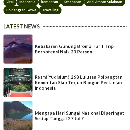
Viral
Indonesia
kementan
Kesehatan
Andi Amran Sulaiman
Polbangtan Gowa
Travelling
LATEST
NEWS
Kebakaran Gunung Bromo, Tarif Trip
Berpotensi Naik 20 Persen
Resmi Yudisium! 268 Lulusan Polbangtan
Kementan Siap Terjun Bangun Pertanian
Indonesia
Mengapa Hari Sungai Nasional Diperingati
Setiap Tanggal 27 Juli?