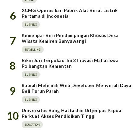
XCMG Operasikan Pabrik Alat Berat Listrik
6
Pertama di Indonesia
BUSINESS
Kemenpar Beri Pendampingan Khusus Desa
7
Wisata Kemiren Banyuwangi
TRAVELLING
Bikin Juri Terpukau, Ini 3 Inovasi Mahasiswa
8
Polbangtan Kementan
BUSINESS
Rupiah Melemah Web Developer Menyerah Daya
9
Beli Turun Parah
BUSINESS
Universitas Bung Hatta dan Ditjenpas Papua
10
Perkuat Akses Pendidikan Tinggi
EDUCATION