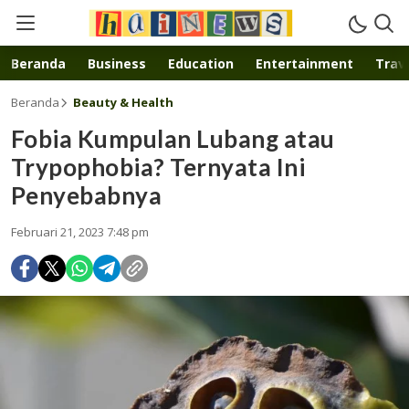
Inspirasi muda karya mandiri
Beranda
Business
Education
Entertainment
Trave
Beranda
Beauty & Health
Fobia Kumpulan Lubang atau
Trypophobia? Ternyata Ini
Penyebabnya
Februari 21, 2023 7:48 pm