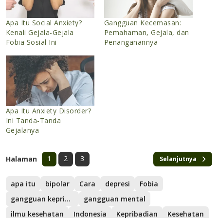
Apa Itu Social Anxiety?
Gangguan Kecemasan:
Kenali Gejala-Gejala
Pemahaman, Gejala, dan
Fobia Sosial Ini
Penanganannya
Apa Itu Anxiety Disorder?
Ini Tanda-Tanda
Gejalanya
1
2
3
Halaman
Selanjutnya
apa itu
bipolar
Cara
depresi
Fobia
gangguan kepribadian
gangguan mental
ilmu kesehatan
Indonesia
Kepribadian
Kesehatan