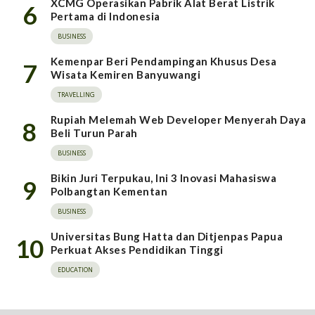
XCMG Operasikan Pabrik Alat Berat Listrik
6
Pertama di Indonesia
BUSINESS
Kemenpar Beri Pendampingan Khusus Desa
7
Wisata Kemiren Banyuwangi
TRAVELLING
Rupiah Melemah Web Developer Menyerah Daya
8
Beli Turun Parah
BUSINESS
Bikin Juri Terpukau, Ini 3 Inovasi Mahasiswa
9
Polbangtan Kementan
BUSINESS
Universitas Bung Hatta dan Ditjenpas Papua
10
Perkuat Akses Pendidikan Tinggi
EDUCATION