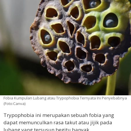
Fobia Kumpulan Lubang atau Trypophobia Ternyata Ini Penyebabnya
(Foto:Canva)
Trypophobia ini merupakan sebuah fobia yang
dapat memunculkan rasa takut atau jijik pada
lubang yang tersusun begitu banyak.