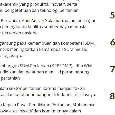
kademik yang produktif, inovatif, serta
u pengetahuan dan teknologi pertanian.
5
 Pertanian,
Andi Amran Sulaiman
, dalam berbagai
peningkatan kualitas sumber daya manusia
 pertanian nasional.
6
ergantung pada kemampuan dan kompetensi SDM.
 untuk meningkatkan kemampuan SDM melalui
,” tegasnya.
embangan SDM Pertanian (BPPSDMP), Idha Widi
7
didikan dan pelatihan memiliki peran penting
pertanian.
am sektor pertanian karena menjadi faktor
8
tas dan
ketahanan pangan
di Indonesia,” jelasnya.
leh Kepala Pusat Pendidikan Pertanian, Muhammad
owa atas inisiatif dan komitmennya dalam