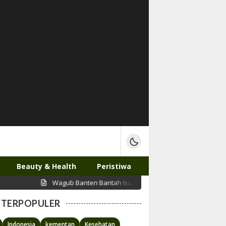
Beauty & Health
Peristiwa
Wagub Banten Bantah Isu Putrinya Pakai APBD untuk Nonton Konser
TERPOPULER
Indonesia
kementan
Kesehatan