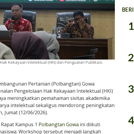
BER
1
2
k Kekayaan Intelektual (HKI) dan Penguatan Publikasi.
embangunan Pertanian (Polbangtan) Gowa
3
lan Pengelolaan Hak Kekayaan Intelektual (HKI)
paya meningkatkan pemahaman sivitas akademika
arya intelektual sekaligus mendorong peningkatan
h, Jumat (12/06/2026).
4
g Rapat Kampus 1
Polbangtan Gowa
ini diikuti
hasiswa. Workshop tersebut menjadi langkah