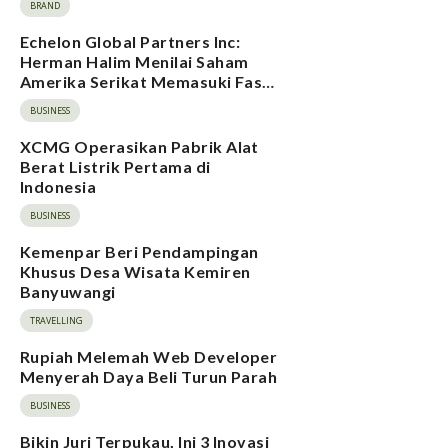
BRAND
Echelon Global Partners Inc:
Herman Halim Menilai Saham
Amerika Serikat Memasuki Fase
Risiko Ekspektasi Tinggi, Rating
BUSINESS
Pasar Saham Indonesia Direvisi
Naik
XCMG Operasikan Pabrik Alat
Berat Listrik Pertama di
Indonesia
BUSINESS
Kemenpar Beri Pendampingan
Khusus Desa Wisata Kemiren
Banyuwangi
TRAVELLING
Rupiah Melemah Web Developer
Menyerah Daya Beli Turun Parah
BUSINESS
Bikin Juri Terpukau, Ini 3 Inovasi