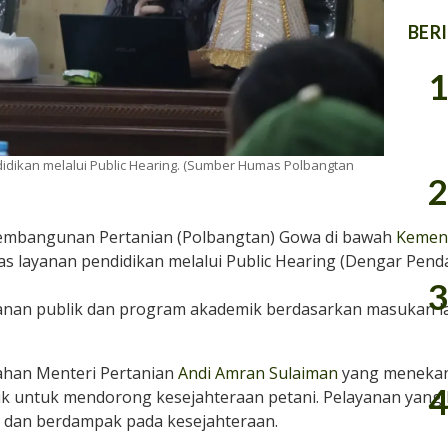
BER
1
idikan melalui Public Hearing. (Sumber Humas Polbangtan
2
Pembangunan Pertanian (Polbangtan) Gowa di bawah
Kemen
s layanan pendidikan melalui Public Hearing (Dengar Penda
3
ayanan publik dan program akademik berdasarkan masukan 
rahan Menteri Pertanian
Andi Amran Sulaiman
yang meneka
4
ik untuk mendorong kesejahteraan petani. Pelayanan yang b
 dan berdampak pada kesejahteraan.