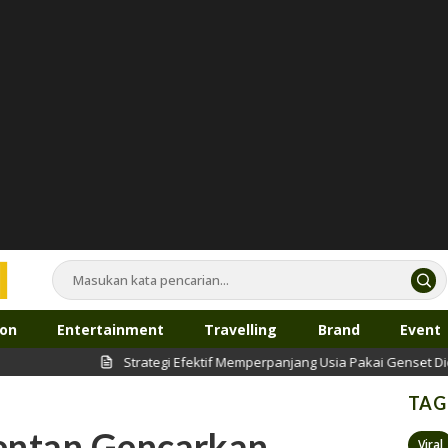
ion
Entertainment
Travelling
Brand
Event
Strategi Efektif Memperpanjang Usia Pakai Genset Diesel
TAG
entan Gencarkan
Viral