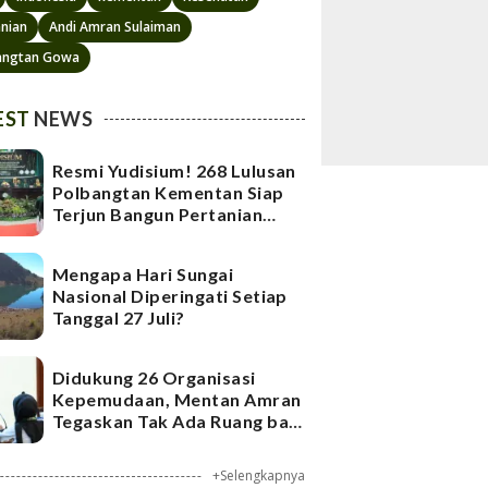
anian
Andi Amran Sulaiman
angtan Gowa
EST
NEWS
Resmi Yudisium! 268 Lulusan
Polbangtan Kementan Siap
Terjun Bangun Pertanian
Indonesia
Mengapa Hari Sungai
Nasional Diperingati Setiap
Tanggal 27 Juli?
Didukung 26 Organisasi
Kepemudaan, Mentan Amran
Tegaskan Tak Ada Ruang bagi
Mafia Beras Fortifikasi
+Selengkapnya