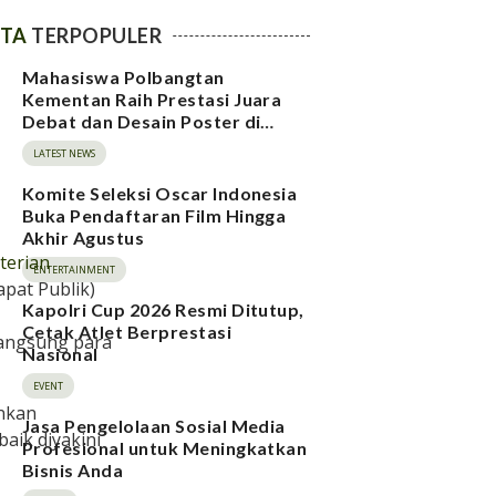
ITA
TERPOPULER
Mahasiswa Polbangtan
Kementan Raih Prestasi Juara
Debat dan Desain Poster di
BAMPIWIL 2026
LATEST NEWS
Komite Seleksi Oscar Indonesia
Buka Pendaftaran Film Hingga
Akhir Agustus
terian
ENTERTAINMENT
pat Publik)
Kapolri Cup 2026 Resmi Ditutup,
Cetak Atlet Berprestasi
langsung para
Nasional
EVENT
nkan
Jasa Pengelolaan Sosial Media
aik diyakini
Profesional untuk Meningkatkan
Bisnis Anda