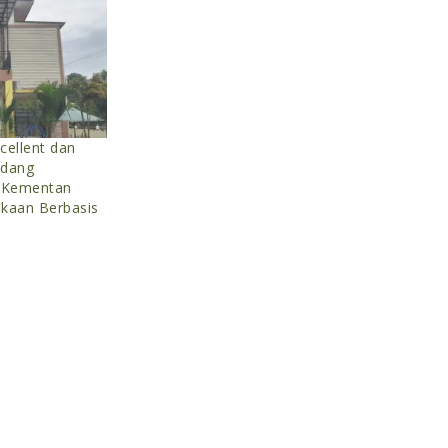
cellent dan
idang
n Kementan
akaan Berbasis