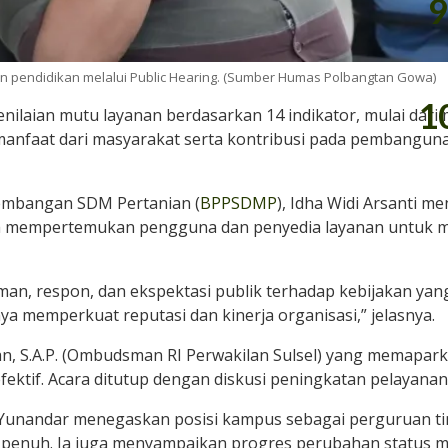
9
an pendidikan melalui Public Hearing. (Sumber Humas Polbangtan Gowa)
1
ilaian mutu layanan berdasarkan 14 indikator, mulai dari
anfaat dari masyarakat serta kontribusi pada pembangun
embangan SDM Pertanian (
BPPSDMP
), Idha Widi Arsanti 
na mempertemukan pengguna dan penyedia layanan untuk 
man, respon, dan ekspektasi publik terhadap kebijakan yan
 memperkuat reputasi dan kinerja organisasi,” jelasnya.
an, S.A.P. (Ombudsman RI Perwakilan Sulsel) yang memapar
ektif. Acara ditutup dengan diskusi peningkatan pelayanan
 Yunandar menegaskan posisi kampus sebagai perguruan ti
penuh. Ia juga menyampaikan progres perubahan status me