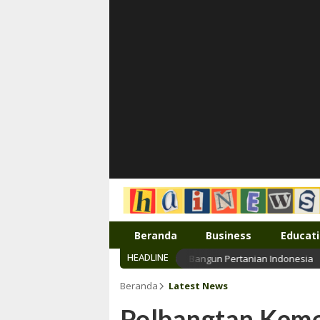
Inspirasi muda karya mandiri
Beranda
Business
Educat
HEADLINE
angtan Kementan Siap Terjun Bangun Pertanian Indonesia
Beranda
Latest News
Polbangtan Kem