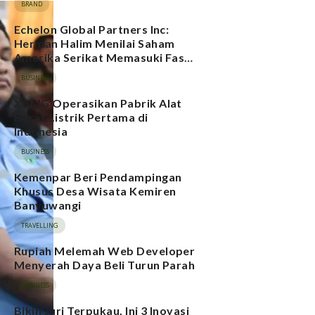
BRAND
Echelon Global Partners Inc:
Herman Halim Menilai Saham
Amerika Serikat Memasuki Fase
Risiko Ekspektasi Tinggi, Rating
BUSINESS
Pasar Saham Indonesia Direvisi
Naik
XCMG Operasikan Pabrik Alat
Berat Listrik Pertama di
Indonesia
BUSINESS
Kemenpar Beri Pendampingan
Khusus Desa Wisata Kemiren
Banyuwangi
TRAVELLING
Rupiah Melemah Web Developer
Menyerah Daya Beli Turun Parah
BUSINESS
Bikin Juri Terpukau, Ini 3 Inovasi