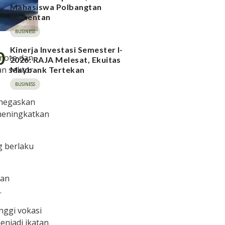
Mahasiswa Polbangtan
Kementan
BUSINESS
Kinerja Investasi Semester I-
0
 moto dan
2026: RAJA Melesat, Ekuitas
an sektor
Maybank Tertekan
BUSINESS
menegaskan
meningkatkan
g berlaku
kan
.
nggi vokasi
njadi ikatan