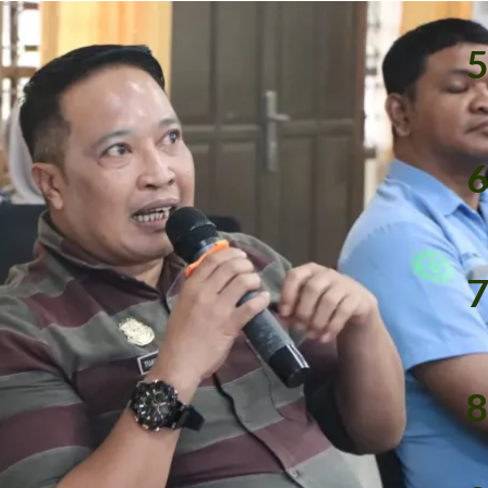
5
6
7
8