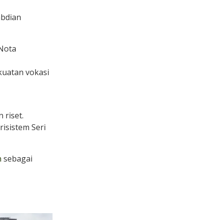
abdian
 Nota
kuatan vokasi
 riset.
isistem Seri
n
sebagai