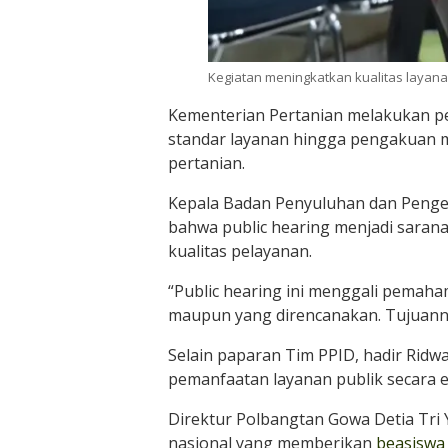
Kegiatan meningkatkan kualitas layan
Kementerian Pertanian melakukan pen
standar layanan hingga pengakuan m
pertanian.
Kepala Badan Penyuluhan dan Peng
bahwa public hearing menjadi sara
kualitas pelayanan.
“Public hearing ini menggali pemaha
maupun yang direncanakan. Tujuannya
Selain paparan Tim PPID, hadir Ridw
pemanfaatan layanan publik secara ef
Direktur Polbangtan Gowa Detia Tri
nasional yang memberikan
beasiswa