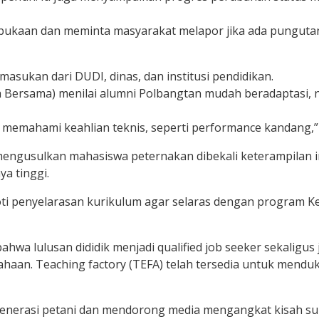
ukaan dan meminta masyarakat melapor jika ada pungutan 
masukan dari DUDI, dinas, dan institusi pendidikan.
a Bersama) menilai alumni Polbangtan mudah beradaptasi,
emahami keahlian teknis, seperti performance kandang,” 
engusulkan mahasiswa peternakan dibekali keterampilan 
a tinggi.
oti penyelarasan kurikulum agar selaras dengan program 
wa lulusan dididik menjadi qualified job seeker sekaligus 
ahaan. Teaching factory (TEFA) telah tersedia untuk mendu
generasi petani dan mendorong media mengangkat kisah su