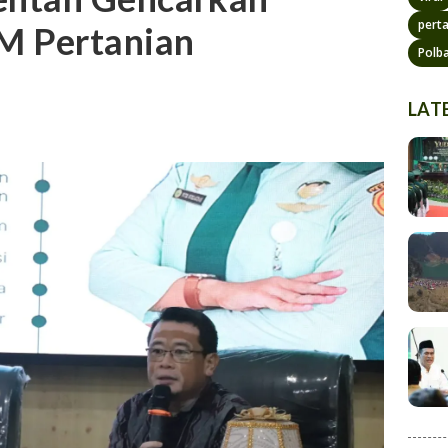
pert
M Pertanian
Polb
LAT