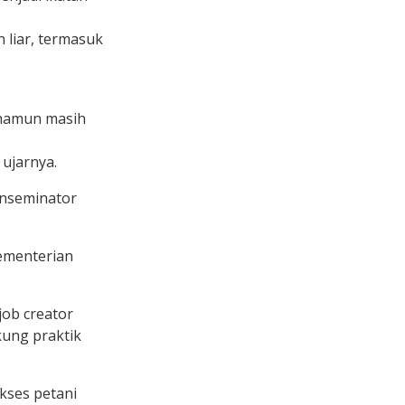
liar, termasuk
 namun masih
ujarnya.
inseminator
Kementerian
job creator
kung praktik
kses petani