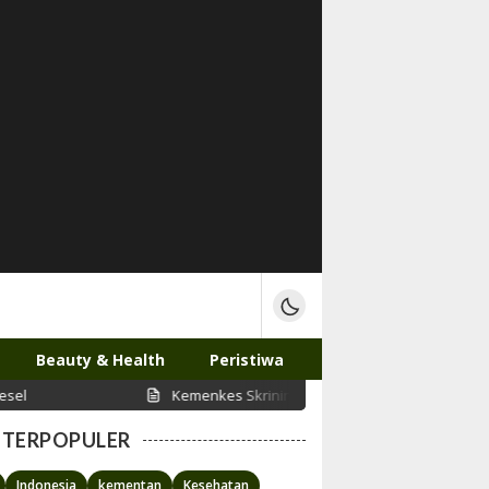
Beauty & Health
Peristiwa
Kemenkes Skrining Kesehatan Jiwa 10 Ribu Dokter Internsip di
TERPOPULER
Indonesia
kementan
Kesehatan