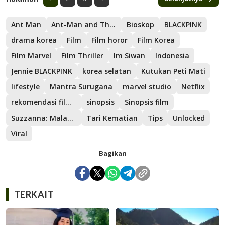
Ant Man
Ant-Man and The Wasp: Quantumania
Bioskop
BLACKPINK
drama korea
Film
Film horor
Film Korea
Film Marvel
Film Thriller
Im Siwan
Indonesia
Jennie BLACKPINK
korea selatan
Kutukan Peti Mati
lifestyle
Mantra Surugana
marvel studio
Netflix
rekomendasi film horor
sinopsis
Sinopsis film
Suzzanna: Malam Jumat Kliwon
Tari Kematian
Tips
Unlocked
Viral
Bagikan
TERKAIT