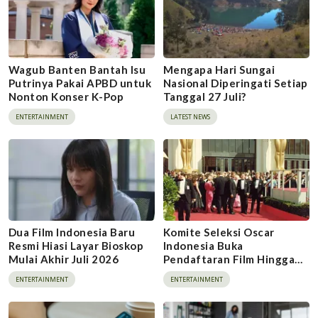
Wagub Banten Bantah Isu
Mengapa Hari Sungai
Putrinya Pakai APBD untuk
Nasional Diperingati Setiap
Nonton Konser K-Pop
Tanggal 27 Juli?
ENTERTAINMENT
LATEST NEWS
Dua Film Indonesia Baru
Komite Seleksi Oscar
Resmi Hiasi Layar Bioskop
Indonesia Buka
Mulai Akhir Juli 2026
Pendaftaran Film Hingga
Akhir Agustus
ENTERTAINMENT
ENTERTAINMENT