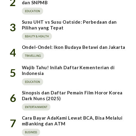
2
dan SNPMB
EDUCATION
Susu UHT vs Susu Oatside: Perbedaan dan
3
Pilihan yang Tepat
BEAUTY & HEALTH
Ondel-Ondel: Ikon Budaya Betawi dan Jakarta
4
TRAVELLING
Wajib Tahu! Inilah Daftar Kementerian di
5
Indonesia
EDUCATION
Sinopsis dan Daftar Pemain Film Horor Korea
6
Dark Nuns (2025)
ENTERTAINMENT
Cara Bayar AdaKami Lewat BCA, Bisa Melalui
7
mBanking dan ATM
BUSINESS